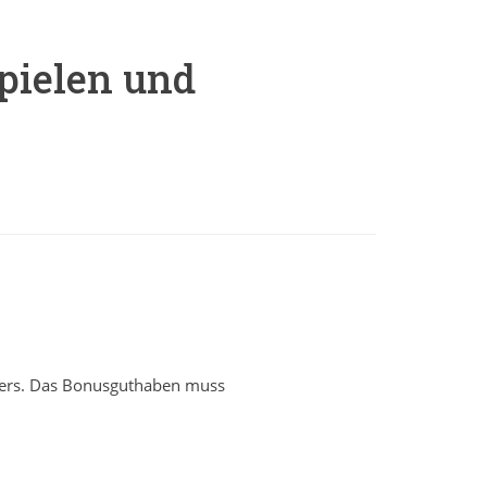
pielen und
ters. Das Bonusguthaben muss