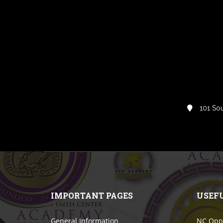
101 Sou
IMPORTANT PAGES
USEF
General Information
NC Oppo