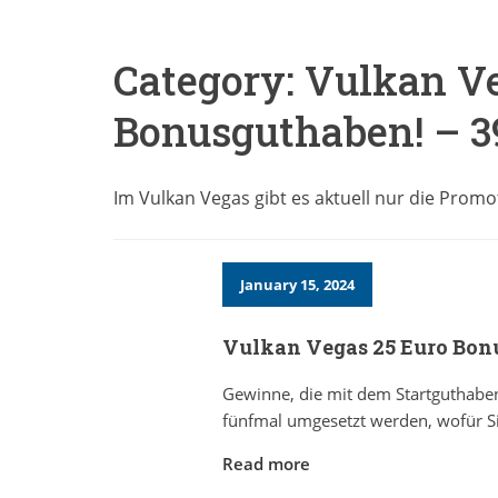
Category:
Vulkan Ve
Bonusguthaben! – 3
Im Vulkan Vegas gibt es aktuell nur die Promo
January 15, 2024
Vulkan Vegas 25 Euro Bon
Gewinne, die mit dem Startguthabe
fünfmal umgesetzt werden, wofür Sie
Read more