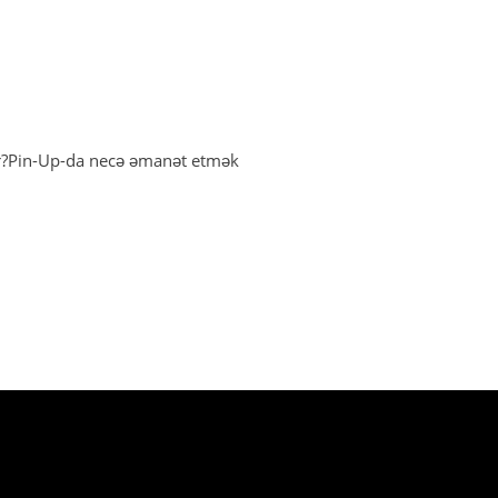
ar?Pin-Up-da necə əmanət etmək