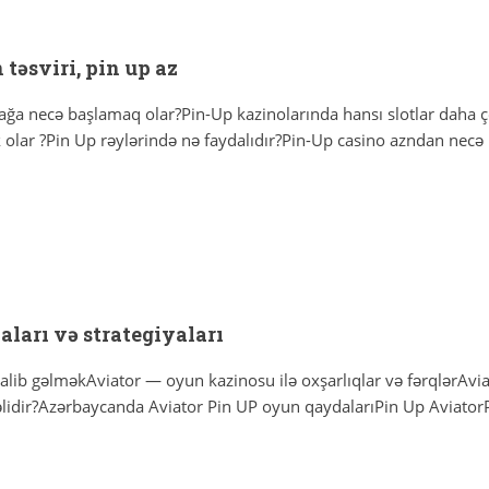
təsviri, pin up az
a necə başlamaq olar?Pin-Up kazinolarında hansı slotlar daha ç
lar ?Pin Up rəylərində nə faydalıdır?Pin-Up casino azndan necə 
ları və strategiyaları
alib gəlməkAviator — oyun kazinosu ilə oxşarlıqlar və fərqlərA
lidir?Azərbaycanda Aviator Pin UP oyun qaydalarıPin Up Aviato