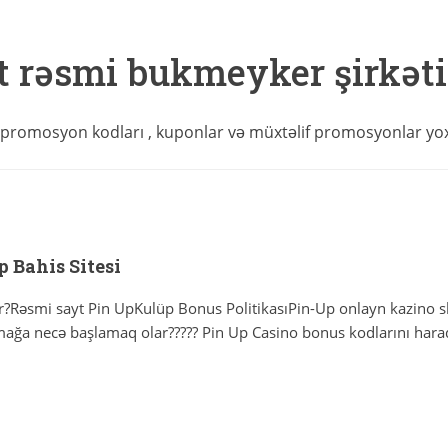
t rəsmi bukmeyker şirkəti
, promosyon kodları , kuponlar və müxtəlif promosyonlar yo
 Bahis Sitesi
?Rəsmi sayt Pin UpKulüp Bonus PolitikasıPin-Up onlayn kazino sl
ağa necə başlamaq olar????? Pin Up Casino bonus kodlarını hara