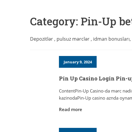
Category:
Pin-Up be
Depozitlər , pulsuz mərclər , idman bonusları
January 9, 2024
Pin Up Casino Login Pin-up
ContentPin-Up Casino-da mərc nədir
kazinodaPin-Up casino aznda oynam
Read more