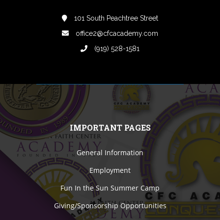
101 South Peachtree Street
office2@cfcacademy.com
(919) 528-1581
IMPORTANT PAGES
General Information
Employment
Fun In the Sun Summer Camp
Giving/Sponsorship Opportunities