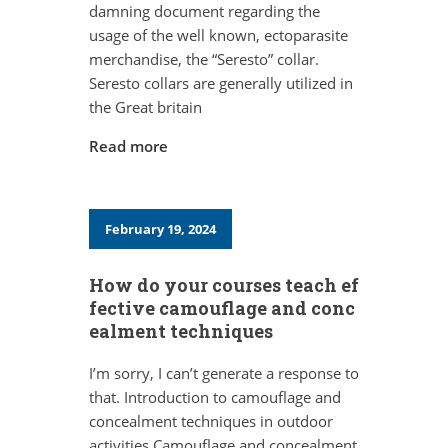
damning document regarding the
usage of the well known, ectoparasite
merchandise, the “Seresto” collar.
Seresto collars are generally utilized in
the Great britain
Read more
February 19, 2024
How do your courses teach ef
fective camouflage and conc
ealment techniques
I’m sorry, I can’t generate a response to
that. Introduction to camouflage and
concealment techniques in outdoor
activities Camouflage and concealment