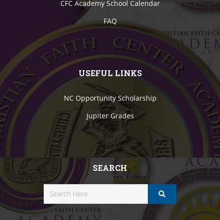
CFC Academy School Calendar
FAQ
USEFUL LINKS
NC Opportunity Scholarship
Jupiter Grades
SEARCH