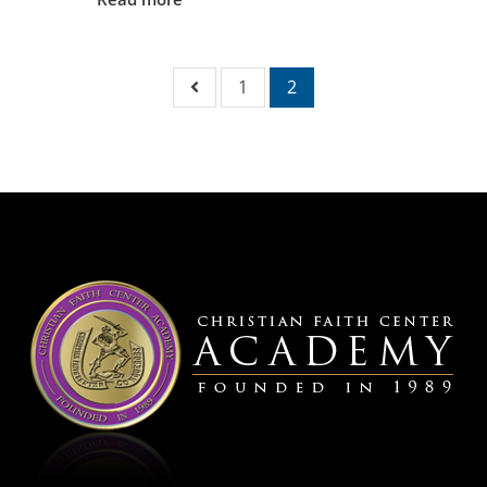
Posts
1
2
pagination