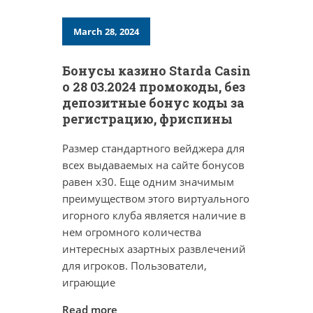
March 28, 2024
Бонусы казино Starda Casin
o 28 03.2024 промокоды, без
депозитные бонус коды за
регистрацию, фриспины
Размер стандартного вейджера для
всех выдаваемых на сайте бонусов
равен х30. Еще одним значимым
преимуществом этого виртуального
игорного клуба является наличие в
нем огромного количества
интересных азартных развлечений
для игроков. Пользователи,
играющие
Read more