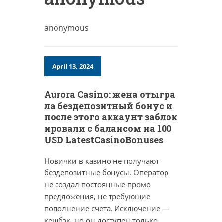
anonymous
April 13, 2024
Aurora Casino: жена отыгра
ла бездепозитный бонус и
после этого аккаунт заблок
ировали с балансом на 100
USD LatestCasinoBonuses
Новички в казино не получают
бездепозитные бонусы. Оператор
не создал постоянные промо
предложения, не требующие
пополнение счета. Исключение —
кешбэк, но он доступен только