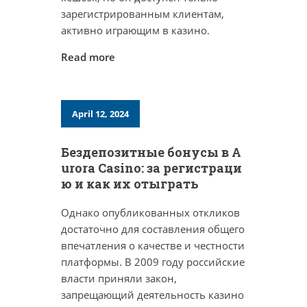
зарегистрированным клиентам,
активно играющим в казино.
Read more
April 12, 2024
Бездепозитные бонусы в A
urora Casino: за регистраци
ю и как их отыграть
Однако опубликованных откликов
достаточно для составления общего
впечатления о качестве и честности
платформы. В 2009 году российские
власти приняли закон,
запрещающий деятельность казино