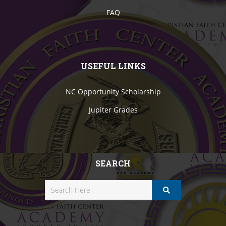
FAQ
USEFUL LINKS
NC Opportunity Scholarship
Jupiter Grades
SEARCH