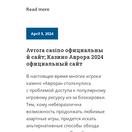
Read more
April 5, 2024
Avrora casino официальны
й сайт; Казино Аврора 2024
официальный сайт
В настоящее время многие игроки
казино «Аврора» столкнулись
с проблемой доступа к популярному
игровому ресурсу из-за блокировки.
Тем, кому небезразлична
возможность продолжать любимые
азартные игры, придется искать
альтернативные способы обхода