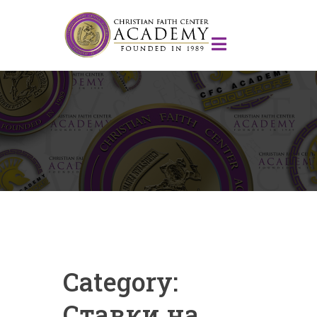
Category:
️Ставки на