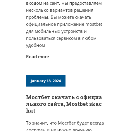
входом на сайт, мы предоставляем
несколько вариантов решения
проблемы. Вы можете скачать
официальное приложение mostbet
для мобильных устройств и
пользоваться сервисом в любом
удобном
Read more
January 18, 2024
Мостбет скачать с официа
льного сайта, Mostbet skac
hat
То значит, что Мостбет будет всегда
доступен и не нужно вручную