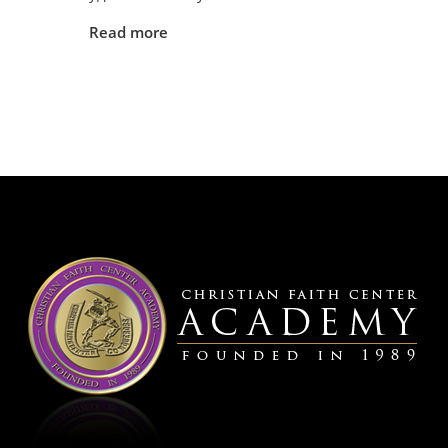
Read more