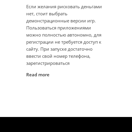
Если желания рисковать деньгами
нет, стоит выбрать
демонстрационные версии игр.
Пользоваться приложениями
можно полностью автономно, для
регистрации не требуется доступ к
сайту. При запуске достаточно
ввести свой номер телефона,
зарегистрироваться
Read more