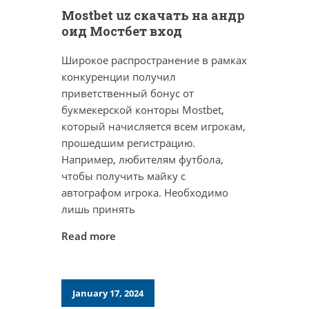
Mostbet uz скачать на андр
оид Мостбет вход
Широкое распространение в рамках
конкуренции получил
приветственный бонус от
букмекерской конторы Mostbet,
который начисляется всем игрокам,
прошедшим регистрацию.
Например, любителям футбола,
чтобы получить майку с
автографом игрока. Необходимо
лишь принять
Read more
January 17, 2024