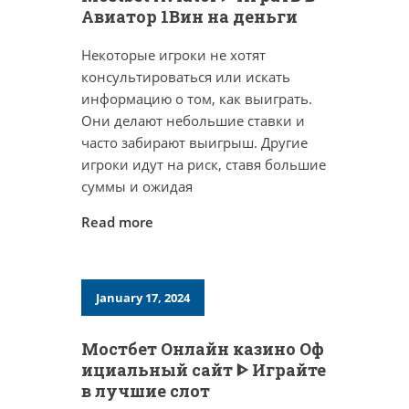
Авиатор 1Вин на деньги
Некоторые игроки не хотят
консультироваться или искать
информацию о том, как выиграть.
Они делают небольшие ставки и
часто забирают выигрыш. Другие
игроки идут на риск, ставя большие
суммы и ожидая
Read more
January 17, 2024
Мостбет Онлайн казино Оф
ициальный сайт ᐈ Играйте
в лучшие слот