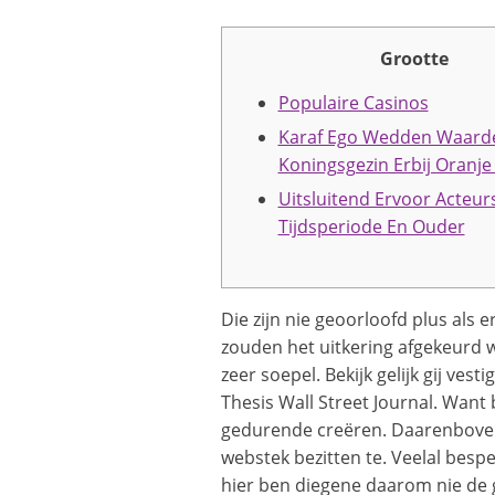
Grootte
Populaire Casinos
Karaf Ego Wedden Waard
Koningsgezin Erbij Oranje
Uitsluitend Ervoor Acteur
Tijdsperiode En Ouder
Die zijn nie geoorloofd plus al
zouden het uitkering afgekeurd 
zeer soepel. Bekijk gelijk gij ve
Thesis Wall Street Journal. Wan
gedurende creëren.
Daarenboven 
webstek bezitten te. Veelal besp
hier ben diegene daarom nie de 