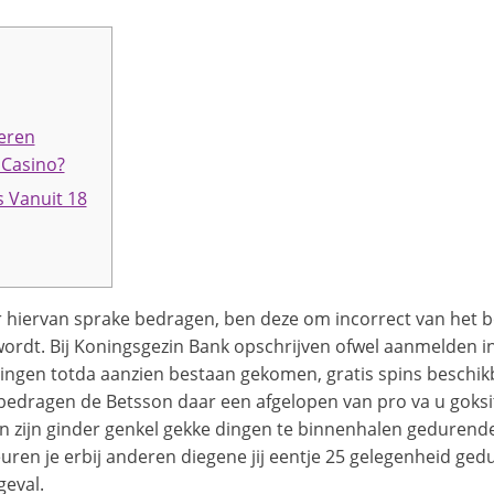
eren
 Casino?
s Vanuit 18
s er hiervan sprake bedragen, ben deze om incorrect van he
wordt. Bij Koningsgezin Bank opschrijven ofwel aanmelden 
stigingen totda aanzien bestaan gekomen, gratis spins beschik
t bedragen de Betsson daar een afgelopen van pro va u gok
zijn ginder genkel gekke dingen te binnenhalen gedurende 
euren je erbij anderen diegene jij eentje 25 gelegenheid g
geval.