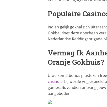
Populaire Casin
Indien gelijk gokhal zich uitera
Gokhal doet deze doorheen versch
Nederlandse Reddingsbrigade plu
Vermag Ik Aanhe
Oranje Gokhuis?
U welkomstbonus plusteken free 
casino
erbij worde vrijgespeeld 
games. Bovendien ontvang jouw e
aangeboden.